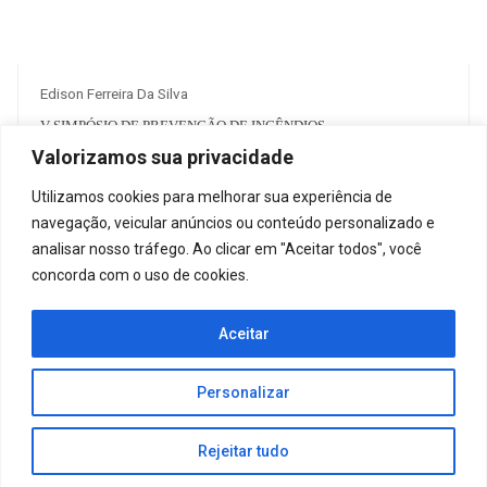
Edison Ferreira Da Silva
V SIMPÓSIO DE PREVENÇÃO DE INCÊNDIOS
Valorizamos sua privacidade
R$ 125.00
Utilizamos cookies para melhorar sua experiência de
1
38
navegação, veicular anúncios ou conteúdo personalizado e
analisar nosso tráfego. Ao clicar em "Aceitar todos", você
concorda com o uso de cookies.
Aceitar
2026 – Todos os direitos reservados | desenvolvimento
Criative Web |
ADM
Personalizar
Rejeitar tudo