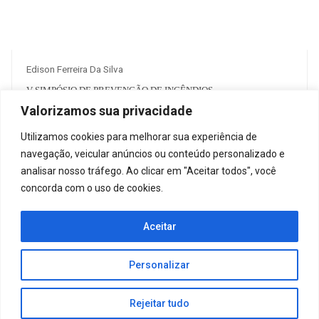
Edison Ferreira Da Silva
V SIMPÓSIO DE PREVENÇÃO DE INCÊNDIOS
Valorizamos sua privacidade
R$ 125.00
Utilizamos cookies para melhorar sua experiência de
1
38
navegação, veicular anúncios ou conteúdo personalizado e
analisar nosso tráfego. Ao clicar em "Aceitar todos", você
concorda com o uso de cookies.
Aceitar
2026 – Todos os direitos reservados | desenvolvimento
Criative Web |
ADM
Personalizar
Rejeitar tudo